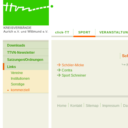
--> /home/hk29zdvdi8up/public_html/global/templates/text_ohne_bild.
click-TT
SPORT
VERANSTALTU
Downloads
TTVN-Newsletter
Sc
Satzungen/Ordnungen
Schöler-Micke
Links
Contra
Vereine
Sport Schreiner
Institutionen
Sonstige
kommerziell
Home
Kontakt
Sitemap
Impressum
Da