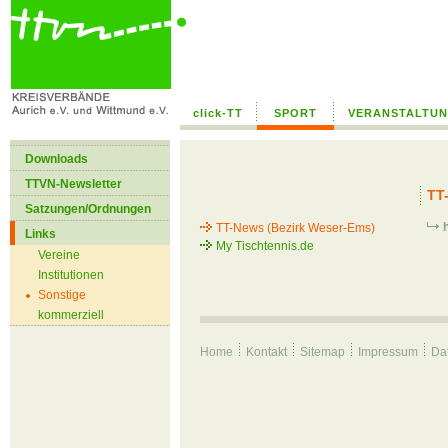
--> /home/hk29zdvdi8up/public_html/global/templates/text_ohne_bild.
click-TT
SPORT
VERANSTALTU
Downloads
TTVN-Newsletter
TT
Satzungen/Ordnungen
TT-News (Bezirk Weser-Ems)
Links
My Tischtennis.de
Vereine
Institutionen
Sonstige
kommerziell
Home
Kontakt
Sitemap
Impressum
Da